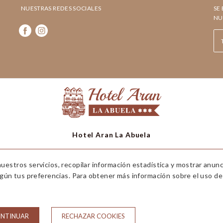
NUESTRAS REDES SOCIALES
SE
NU
Hotel Aran La Abuela
Avda. Castiero, 5 25530 Vielha (Valle de Aran) Lleida
uestros servicios, recopilar información estadística y mostrar anun
T. 973 64 00 50
egún tus preferencias. Para obtener más información sobre el uso de 
hotelaran@hotelaran.net
CIONES DE RESERVA
AVISO LEGAL
POLITICA DE PRIVACIDAD
ONTINUAR
RECHAZAR COOKIES
Desarrollado por
GNA HOTEL SOLUTIONS