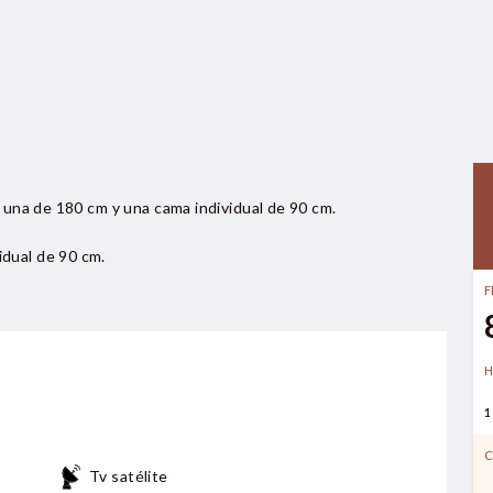
n una de 180 cm y una cama individual de 90 cm.
dual de 90 cm.
F
H
1
C
Tv satélite