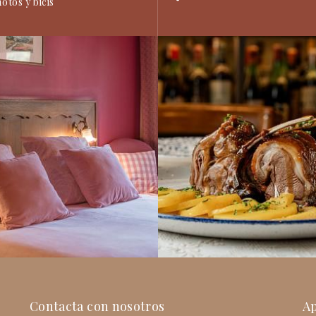
otos y bicis
Contacta con nosotros
Ap