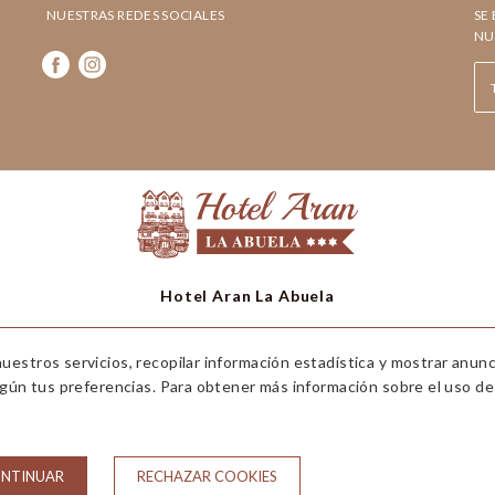
NUESTRAS REDES SOCIALES
SE
NU
Hotel Aran La Abuela
Avda. Castiero, 5 25530 Vielha (Valle de Aran) Lleida
uestros servicios, recopilar información estadística y mostrar anun
T. 973 64 00 50
egún tus preferencias. Para obtener más información sobre el uso de 
hotelaran@hotelaran.net
CIONES DE RESERVA
AVISO LEGAL
POLITICA DE PRIVACIDAD
ONTINUAR
RECHAZAR COOKIES
Desarrollado por
GNA HOTEL SOLUTIONS