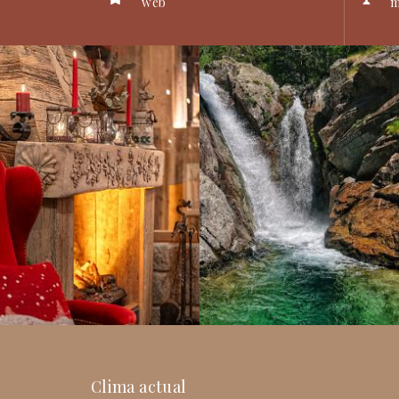
web
m
Clima actual