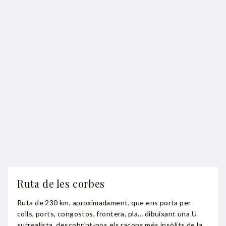
Ruta de les corbes
Ruta de 230 km, aproximadament, que ens porta per
colls, ports, congostos, frontera, pla… dibuixant una U
surrealista, descobrint-nos els racons més insòlits de la