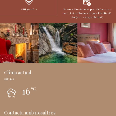
Wifi gratuïta
Reserva directament per telèfon o per
mail, i et millorem el tipus d'habitació
(Subjecte a disponibilitat)
Clima actual
VIELHA
16
ºC
Contacta amb nosaltres