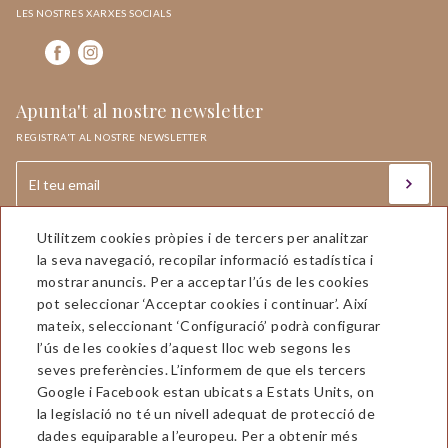
LES NOSTRES XARXES SOCIALS
Apunta't al nostre newsletter
REGISTRA'T AL NOSTRE NEWSLETTER
Utilitzem cookies pròpies i de tercers per analitzar
la seva navegació, recopilar informació estadística i
mostrar anuncis. Per a acceptar l’ús de les cookies
pot seleccionar ‘Acceptar cookies i continuar’. Així
mateix, seleccionant ‘Configuració’ podrà configurar
l’ús de les cookies d’aquest lloc web segons les
Hotel Aran La Abuela
seves preferències. L’informem de que els tercers
Google i Facebook estan ubicats a Estats Units, on
Avda. Castiero, 5 25530 Vielha
la legislació no té un nivell adequat de protecció de
(Valle de Aran) Lleida
dades equiparable a l’europeu. Per a obtenir més
T. 973 64 00 50