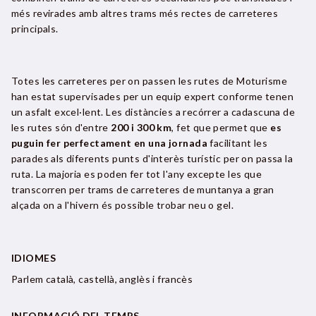
més revirades amb altres trams més rectes de carreteres
principals.
Totes les carreteres per on passen les rutes de Moturisme
han estat supervisades per un equip expert conforme tenen
un asfalt excel·lent. Les distàncies a recórrer a cadascuna de
les rutes són d'entre
200 i 300 km
, fet que permet que
es
puguin fer perfectament en una jornada
facilitant les
parades als diferents punts d'interès turístic per on passa la
ruta. La majoria es poden fer tot l'any excepte les que
transcorren per trams de carreteres de muntanya a gran
alçada on a l'hivern és possible trobar neu o gel.
IDIOMES
Parlem català, castellà, anglès i francès
INFORMACIÓ DEL TEMPS