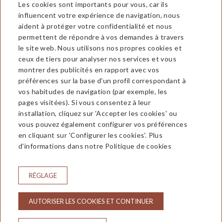
Les cookies sont importants pour vous, car ils
influencent votre expérience de navigation, nous
aident à protéger votre confidentialité et nous
permettent de répondre à vos demandes à travers
le site web. Nous utilisons nos propres cookies et
ceux de tiers pour analyser nos services et vous
montrer des publicités en rapport avec vos
préférences sur la base d'un profil correspondant à
Hotel Aran La Abuela
vos habitudes de navigation (par exemple, les
pages visitées). Si vous consentez à leur
Avda. Castiero, 5 25530 Vielha
installation, cliquez sur 'Accepter les cookies' ou
(Valle de Aran) Lleida
vous pouvez également configurer vos préférences
T. 973 64 00 50
en cliquant sur 'Configurer les cookies'. Plus
hotelaran@hotelaran.net
d'informations dans notre Politique de cookies
CONTACTEZ
CONDITIONS DE RÉSERVATION
RÉGLAGE
INFOS LÉGALES
POLITIQUE DE CONFIDENTIALITÉ
AUTORISER LES COOKIES ET CONTINUER
POLITIQUE DE COOKIES