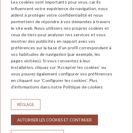
Les cookies sont importants pour vous, car ils
influencent votre expérience de navigation, nous
aident à protéger votre confidentialité et nous
permettent de répondre à vos demandes à travers
le site web. Nous utilisons nos propres cookies et
ceux de tiers pour analyser nos services et vous
montrer des publicités en rapport avec vos
préférences sur la base d'un profil correspondant à
Hotel Aran La Abuela
vos habitudes de navigation (par exemple, les
pages visitées). Si vous consentez à leur
Avda. Castiero, 5 25530 Vielha
installation, cliquez sur 'Accepter les cookies' ou
(Valle de Aran) Lleida
vous pouvez également configurer vos préférences
T. 973 64 00 50
en cliquant sur 'Configurer les cookies'. Plus
hotelaran@hotelaran.net
d'informations dans notre Politique de cookies
CONTACTEZ
CONDITIONS DE RÉSERVATION
RÉGLAGE
INFOS LÉGALES
POLITIQUE DE CONFIDENTIALITÉ
AUTORISER LES COOKIES ET CONTINUER
POLITIQUE DE COOKIES