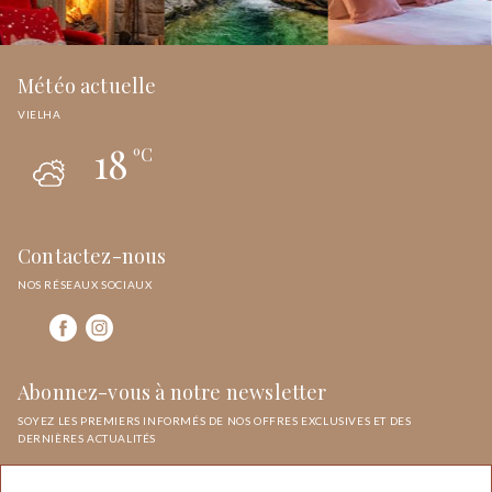
Météo actuelle
VIELHA
18
ºC
Contactez-nous
NOS RÉSEAUX SOCIAUX
J'ai lu et j'accepte la
politique de confidentialité et de
Abonnez-vous à notre newsletter
protection
.
SOYEZ LES PREMIERS INFORMÉS DE NOS OFFRES EXCLUSIVES ET DES
DERNIÈRES ACTUALITÉS
ENVOYER