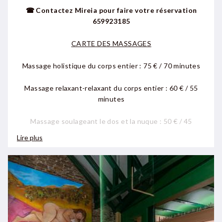
☎ Contactez Mireia pour faire votre réservation
659923185
CARTE DES MASSAGES
Massage holistique du corps entier : 75 € / 70 minutes
Massage relaxant-relaxant du corps entier :
60 € / 55
minutes
Massage soulageant le dos et la nuque : 50 € / 45
minutes
Lire plus
Massage sportif des jambes et des fesses : 40 € / 35
minutes
Réflexologie plantaire : 35 € / 30 minutes